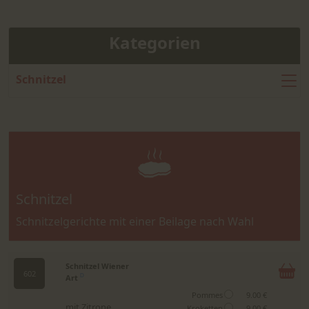
Kategorien
Schnitzel
Schnitzel
Schnitzelgerichte mit einer Beilage nach Wahl
Schnitzel Wiener
602
Art
D
Pommes
9.00 €
mit Zitrone
Kroketten
9.00 €