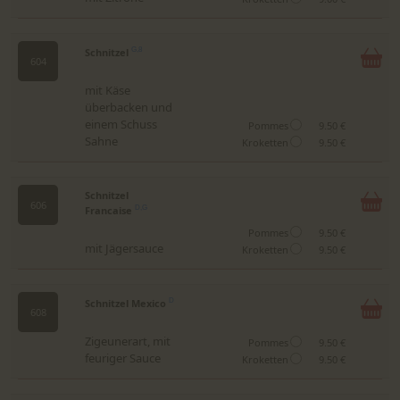
Schnitzel
G,8
604
mit Käse
überbacken und
einem Schuss
Pommes
9.50 €
Sahne
Kroketten
9.50 €
Schnitzel
606
Francaise
D,G
Pommes
9.50 €
mit Jägersauce
Kroketten
9.50 €
Schnitzel Mexico
D
608
Zigeunerart, mit
Pommes
9.50 €
feuriger Sauce
Kroketten
9.50 €