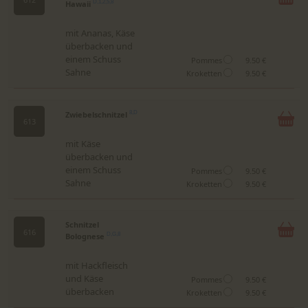
Hawaii
D,1,2,5,8
mit Ananas, Käse
überbacken und
einem Schuss
Pommes
9.50 €
Sahne
Kroketten
9.50 €
Zwiebelschnitzel
8,D
613
mit Käse
überbacken und
einem Schuss
Pommes
9.50 €
Sahne
Kroketten
9.50 €
Schnitzel
616
Bolognese
D,G,8
mit Hackfleisch
und Käse
Pommes
9.50 €
überbacken
Kroketten
9.50 €