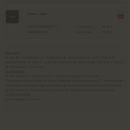
Puten - Filet
D
624
mit Champignon -
Pommes
10.50 €
Sahnesauce
Kroketten
10.50 €
Allergene:
A
: Eier
M
: Schwefeldioxid
L
: Sojabohnen
K
: Sesamsamen
J
: Senf
I
: Sellerie
H
:
Schalenfrüchte
G
: Milch
F
: Lupine
E
: Krebstiere
D
: glutenhaltiges Getreide
C
: Fisch
B
: Erdnüsse
N
: Weichtiere
Zusatzstoffe:
1
: mit Farbstoff
9
: Vorderschinken: Konservierungsstoff, Phosphat,
Antioxidationsmittel, Stärke
8
: Käse: Farbstoff, Konservierungsstoff
7
: koffeinhaltige
Limonade
6
: mit Geschmacksverstärker
5
: mit Antioxidationsmittel
4
: mit Phosphat
3
: geschwärzt
2
: mit Konservierungsstoff
10
: Formfleisch aus Fleischstücken
zusammengefügt
Keine Haftung für Fehler!