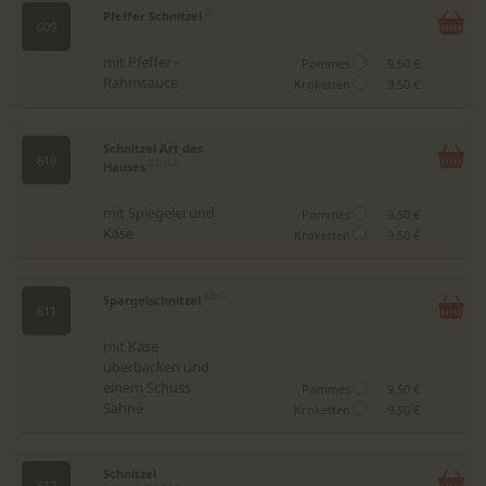
Pfeffer Schnitzel
D
609
mit Pfeffer -
Pommes
9.50 €
Rahmsauce
Kroketten
9.50 €
Schnitzel Art des
610
Hauses
8,D,G,A
mit Spiegelei und
Pommes
9.50 €
Käse
Kroketten
9.50 €
Spargelschnitzel
8,D,G
611
mit Käse
überbacken und
einem Schuss
Pommes
9.50 €
Sahne
Kroketten
9.50 €
Schnitzel
612